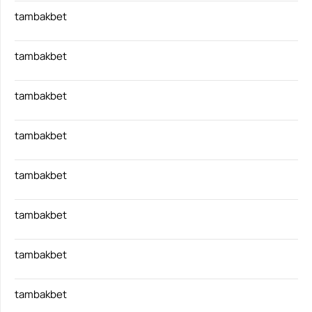
tambakbet
tambakbet
tambakbet
tambakbet
tambakbet
tambakbet
tambakbet
tambakbet