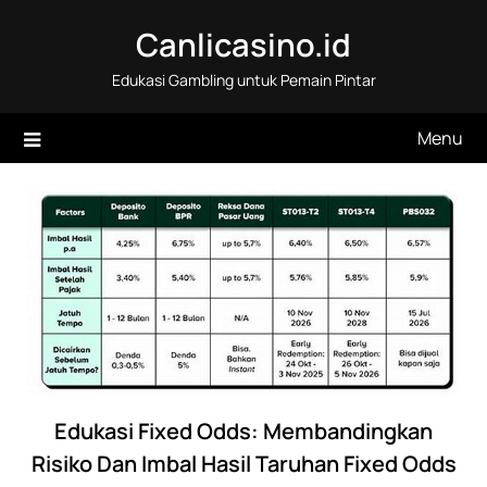
Skip
Canlicasino.id
to
content
Edukasi Gambling untuk Pemain Pintar
Menu
Edukasi Fixed Odds: Membandingkan
Risiko Dan Imbal Hasil Taruhan Fixed Odds