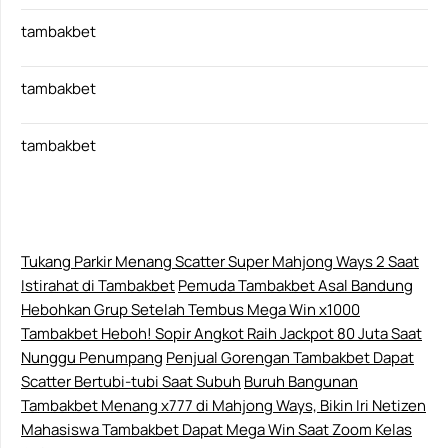
tambakbet
tambakbet
tambakbet
Tukang Parkir Menang Scatter Super Mahjong Ways 2 Saat
Istirahat di Tambakbet
Pemuda Tambakbet Asal Bandung
Hebohkan Grup Setelah Tembus Mega Win x1000
Tambakbet Heboh! Sopir Angkot Raih Jackpot 80 Juta Saat
Nunggu Penumpang
Penjual Gorengan Tambakbet Dapat
Scatter Bertubi-tubi Saat Subuh
Buruh Bangunan
Tambakbet Menang x777 di Mahjong Ways, Bikin Iri Netizen
Mahasiswa Tambakbet Dapat Mega Win Saat Zoom Kelas