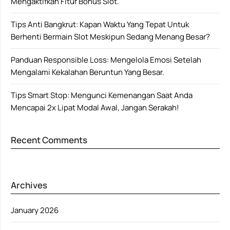
Mengaktifkan Fitur Bonus Slot.
Tips Anti Bangkrut: Kapan Waktu Yang Tepat Untuk
Berhenti Bermain Slot Meskipun Sedang Menang Besar?
Panduan Responsible Loss: Mengelola Emosi Setelah
Mengalami Kekalahan Beruntun Yang Besar.
Tips Smart Stop: Mengunci Kemenangan Saat Anda
Mencapai 2x Lipat Modal Awal, Jangan Serakah!
Recent Comments
Archives
January 2026