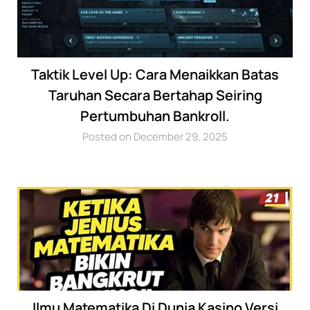
Taktik Level Up: Cara Menaikkan Batas
Taruhan Secara Bertahap Seiring
Pertumbuhan Bankroll.
Posted on December 29, 2025
Ilmu Matematika Di Dunia Kasino Versi