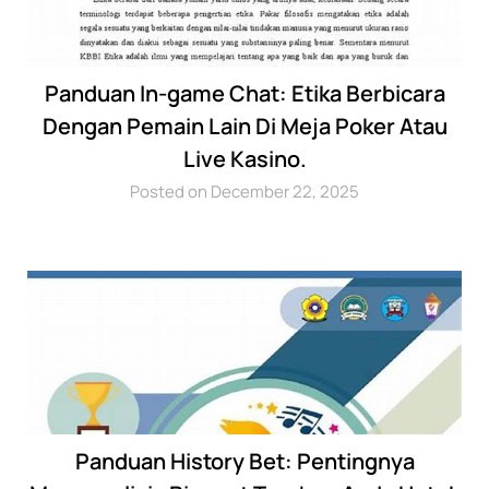
Panduan In-game Chat: Etika Berbicara
Dengan Pemain Lain Di Meja Poker Atau
Live Kasino.
Posted on December 22, 2025
Panduan History Bet: Pentingnya