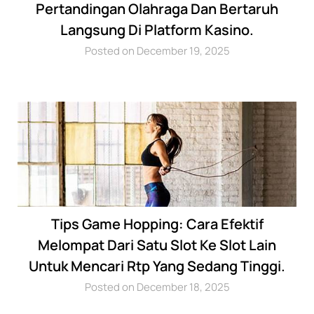
Pertandingan Olahraga Dan Bertaruh
Langsung Di Platform Kasino.
Posted on December 19, 2025
Tips Game Hopping: Cara Efektif
Melompat Dari Satu Slot Ke Slot Lain
Untuk Mencari Rtp Yang Sedang Tinggi.
Posted on December 18, 2025