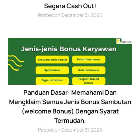
Segera Cash Out!
Posted on December 31, 2025
Panduan Dasar: Memahami Dan
Mengklaim Semua Jenis Bonus Sambutan
(welcome Bonus) Dengan Syarat
Termudah.
Posted on December 31, 2025