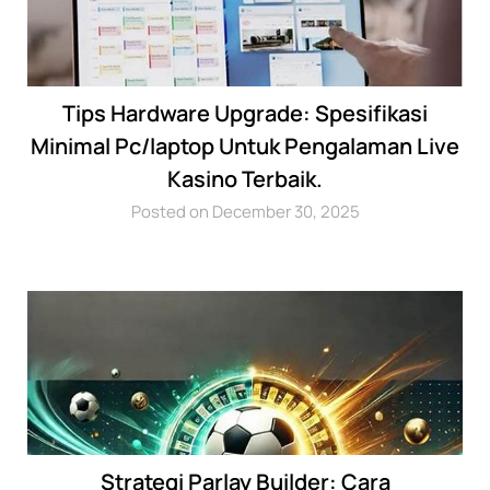
Tips Hardware Upgrade: Spesifikasi
Minimal Pc/laptop Untuk Pengalaman Live
Kasino Terbaik.
Posted on December 30, 2025
Strategi Parlay Builder: Cara