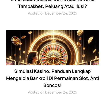
Tambakbet: Peluang Atau Ilusi?
Posted on December 24, 2025
Simulasi Kasino: Panduan Lengkap
Mengelola Bankroll Di Permainan Slot, Anti
Boncos!
Posted on December 24, 2025