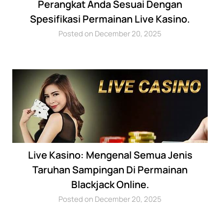
Perangkat Anda Sesuai Dengan
Spesifikasi Permainan Live Kasino.
Posted on December 20, 2025
Live Kasino: Mengenal Semua Jenis
Taruhan Sampingan Di Permainan
Blackjack Online.
Posted on December 20, 2025