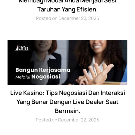
Membagi Modal Anda Menjadi Sesi
Taruhan Yang Efisien.
Posted on December 23, 2025
Live Kasino: Tips Negosiasi Dan Interaksi
Yang Benar Dengan Live Dealer Saat
Bermain.
Posted on December 22, 2025