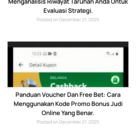
Menganalisis Riwayat Taruhan Anda Untuk
Evaluasi Strategi.
Posted on December 21, 2025
Panduan Voucher Dan Free Bet: Cara
Menggunakan Kode Promo Bonus Judi
Online Yang Benar.
Posted on December 21, 2025