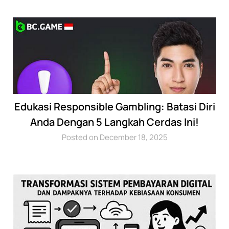
Edukasi Responsible Gambling: Batasi Diri
Anda Dengan 5 Langkah Cerdas Ini!
Posted on December 18, 2025