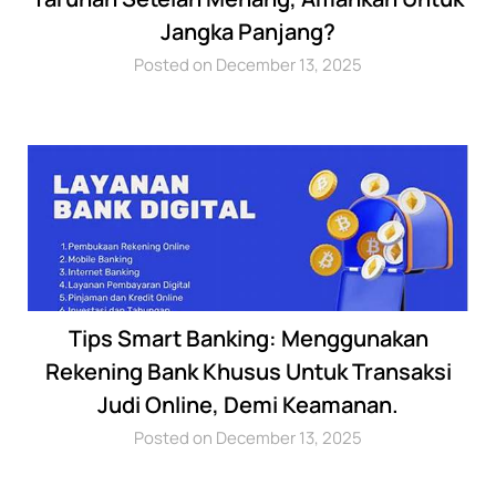
Jangka Panjang?
Posted on December 13, 2025
Tips Smart Banking: Menggunakan
Rekening Bank Khusus Untuk Transaksi
Judi Online, Demi Keamanan.
Posted on December 13, 2025