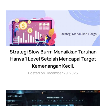
Strategi Slow Burn: Menaikkan Taruhan
Hanya 1 Level Setelah Mencapai Target
Kemenangan Kecil.
Posted on December 29, 2025