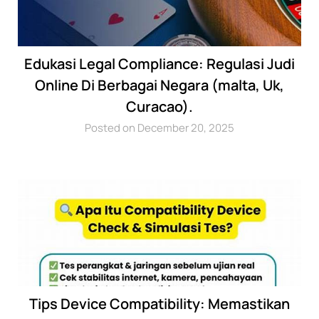
Edukasi Legal Compliance: Regulasi Judi
Online Di Berbagai Negara (malta, Uk,
Curacao).
Posted on December 20, 2025
Tips Device Compatibility: Memastikan