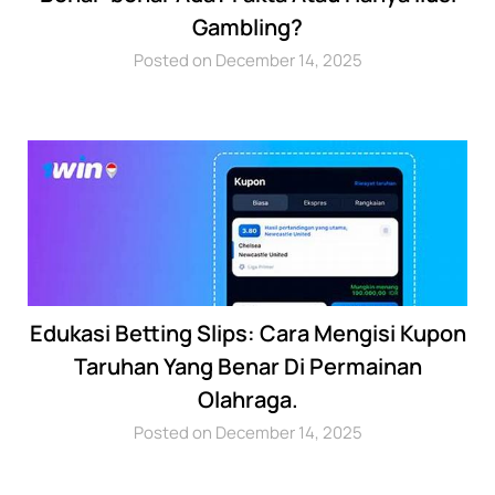
Gambling?
Posted on December 14, 2025
Edukasi Betting Slips: Cara Mengisi Kupon
Taruhan Yang Benar Di Permainan
Olahraga.
Posted on December 14, 2025