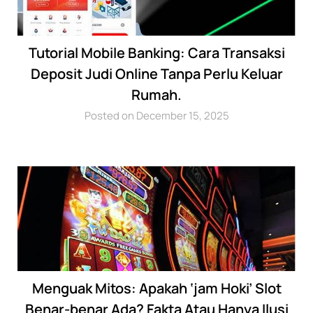
Tutorial Mobile Banking: Cara Transaksi
Deposit Judi Online Tanpa Perlu Keluar
Rumah.
Posted on December 15, 2025
Menguak Mitos: Apakah ‘jam Hoki’ Slot
Benar-benar Ada? Fakta Atau Hanya Ilusi