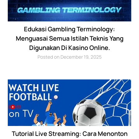
Edukasi Gambling Terminology:
Menguasai Semua Istilah Teknis Yang
Digunakan Di Kasino Online.
Posted on December 19, 2025
Tutorial Live Streaming: Cara Menonton