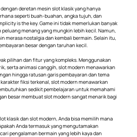
 dengan deretan mesin slot klasik yang hanya
erhana seperti buah-buahan, angka tujuh, dan
implicity is the key. Game ini tidak memerlukan banyak
an peluang menang yang mungkin lebih kecil. Namun,
 merasa nostalgia dan kembali bermain. Selain itu,
pembayaran besar dengan taruhan kecil.
anyak pilihan dan fitur yang kompleks. Menggunakan
ik, serta animasi canggih, slot modern menawarkan
engan hingga ratusan garis pembayaran dan tema
a karakter fiksi terkenal, slot modern menawarkan
membutuhkan sedikit pembelajaran untuk memahami
gan besar membuat slot modern sangat menarik bagi
 klasik dan slot modern, Anda bisa memilih mana
. Apakah Anda termasuk yang mengutamakan
cari pengalaman bermain yang lebih kaya dan