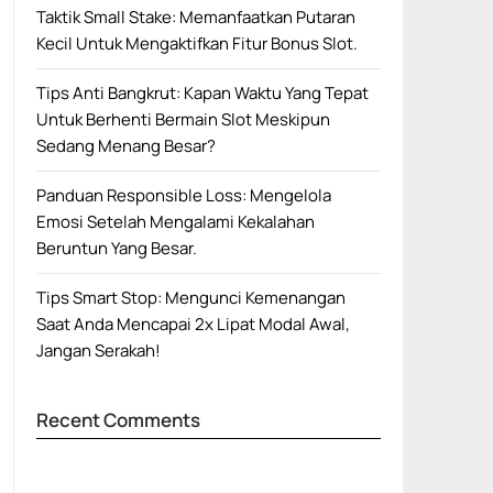
Taktik Small Stake: Memanfaatkan Putaran
Kecil Untuk Mengaktifkan Fitur Bonus Slot.
Tips Anti Bangkrut: Kapan Waktu Yang Tepat
Untuk Berhenti Bermain Slot Meskipun
Sedang Menang Besar?
Panduan Responsible Loss: Mengelola
Emosi Setelah Mengalami Kekalahan
Beruntun Yang Besar.
Tips Smart Stop: Mengunci Kemenangan
Saat Anda Mencapai 2x Lipat Modal Awal,
Jangan Serakah!
Recent Comments