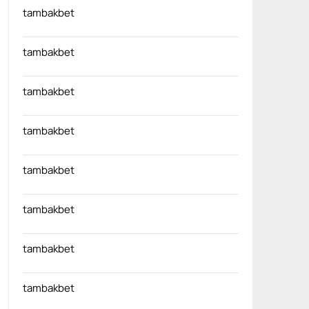
tambakbet
tambakbet
tambakbet
tambakbet
tambakbet
tambakbet
tambakbet
tambakbet