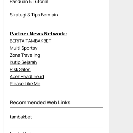
Panduan & Tutorial
Strategi & Tips Bermain
𝗣𝗮𝗿𝘁𝗻𝗲𝗿 𝗡𝗲𝘄𝘀 𝗡𝗲𝘁𝘄𝗼𝗿𝗸 :
BERITA TAMBAKBET
Multi Sportsy
Zona Traveling
Kutip Sejarah
Risk Salon
AcehHeadline.id
Please Like Me
Recommended Web Links
tambakbet