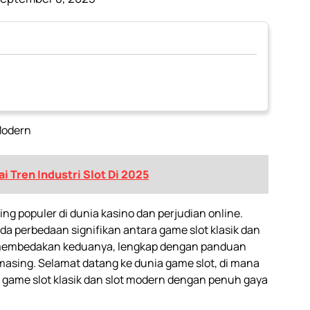
Modern
 Tren Industri Slot Di 2025
ing populer di dunia kasino dan perjudian online.
 perbedaan signifikan antara game slot klasik dan
a membedakan keduanya, lengkap dengan panduan
sing. Selamat datang ke dunia game slot, di mana
game slot klasik dan slot modern dengan penuh gaya