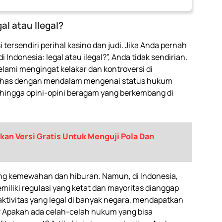
al atau Ilegal?
tersendiri perihal kasino dan judi. Jika Anda pernah
 Indonesia: legal atau ilegal?”, Anda tidak sendirian.
lami mengingat kelakar dan kontroversi di
mbahas dengan mendalam mengenai status hukum
 hingga opini-opini beragam yang berkembang di
an Versi Gratis Untuk Menguji Pola Dan
ng kemewahan dan hiburan. Namun, di Indonesia,
miliki regulasi yang ketat dan mayoritas dianggap
aktivitas yang legal di banyak negara, mendapatkan
r? Apakah ada celah-celah hukum yang bisa