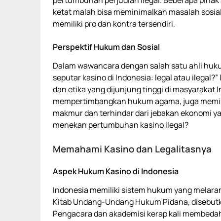
ketat malah bisa meminimalkan masalah sosial
memiliki pro dan kontra tersendiri.
Perspektif Hukum dan Sosial
Dalam wawancara dengan salah satu ahli huk
seputar kasino di Indonesia: legal atau ilegal?”
dan etika yang dijunjung tinggi di masyarakat I
mempertimbangkan hukum agama, juga memik
makmur dan terhindar dari jebakan ekonomi y
menekan pertumbuhan kasino ilegal?
Memahami Kasino dan Legalitasnya
Aspek Hukum Kasino di Indonesia
Indonesia memiliki sistem hukum yang melaran
Kitab Undang-Undang Hukum Pidana, disebutka
Pengacara dan akademisi kerap kali membeda