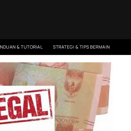
NDUAN & TUTORIAL
STRATEGI & TIPS BERMAIN