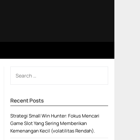
SEARCH
FOR:
Recent Posts
Strategi Small Win Hunter: Fokus Mencari
Game Slot Yang Sering Memberikan
Kemenangan Kecil (volatilitas Rendah).