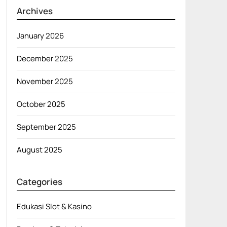
Archives
January 2026
December 2025
November 2025
October 2025
September 2025
August 2025
Categories
Edukasi Slot & Kasino