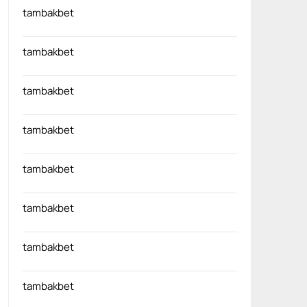
tambakbet
tambakbet
tambakbet
tambakbet
tambakbet
tambakbet
tambakbet
tambakbet