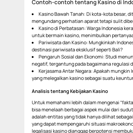
Contoh-contoh tentang Kasino di Ind
Kasino Bawah Tanah: Di kota-kota besar, 
mengundang perhatian aparat tetapi sulit diber
Kasino di Perbatasan: Warga Indonesia kera
untuk bermain kasino, menimbulkan pertanyaan t
Pariwisata dan Kasino: Mungkinkah Indones
destinasi pariwisata eksklusif seperti Bali?
Pengaruh Sosial dan Ekonomi: Studi menunj
negatif, tergantung pada bagaimana regulasi d
Kerjasama Antar Negara: Apakah mungkin 
yang melegalkan kasino sebagai suatu keunt
Analisis tentang Kebijakan Kasino
Untuk memahami lebih dalam mengenai “fakta sep
bisa menelaah berbagai aspek mulai dari sudut 
adalah entitas yang tidak hanya dilihat sebaga
yang dapat mempengaruhi situasi makroekono
legalisasi kasino dianggap berpotensi membu