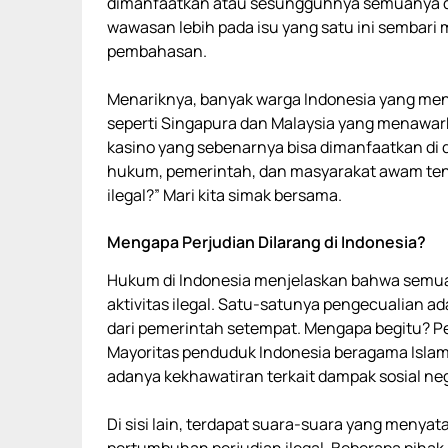
dimanfaatkan atau sesungguhnya semuanya dit
wawasan lebih pada isu yang satu ini sembari
pembahasan.
Menariknya, banyak warga Indonesia yang men
seperti Singapura dan Malaysia yang menawarka
kasino yang sebenarnya bisa dimanfaatkan di
hukum, pemerintah, dan masyarakat awam tenta
ilegal?” Mari kita simak bersama.
Mengapa Perjudian Dilarang di Indonesia?
Hukum di Indonesia menjelaskan bahwa semua 
aktivitas ilegal. Satu-satunya pengecualian a
dari pemerintah setempat. Mengapa begitu? P
Mayoritas penduduk Indonesia beragama Islam
adanya kekhawatiran terkait dampak sosial ne
Di sisi lain, terdapat suara-suara yang menya
pertumbuhan perjudian ilegal. Beberapa pihak