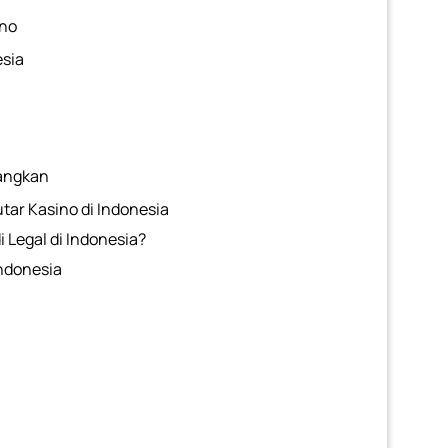
ino
esia
bangkan
tar Kasino di Indonesia
 Legal di Indonesia?
Indonesia