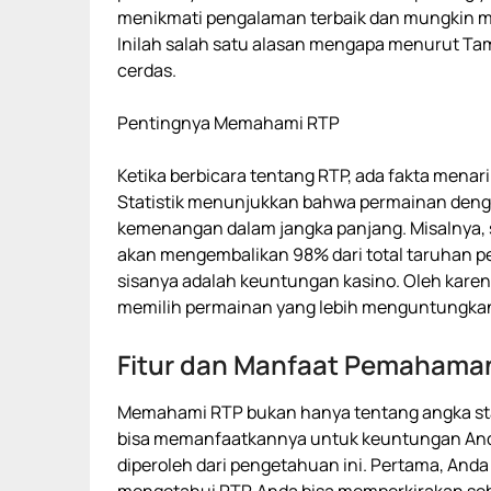
menikmati pengalaman terbaik dan mungkin 
Inilah salah satu alasan mengapa menurut T
cerdas.
Pentingnya Memahami RTP
Ketika berbicara tentang RTP, ada fakta menari
Statistik menunjukkan bahwa permainan deng
kemenangan dalam jangka panjang. Misalnya,
akan mengembalikan 98% dari total taruhan p
sisanya adalah keuntungan kasino. Oleh karena
memilih permainan yang lebih menguntungka
Fitur dan Manfaat Pemahama
Memahami RTP bukan hanya tentang angka stat
bisa memanfaatkannya untuk keuntungan Anda.
diperoleh dari pengetahuan ini. Pertama, Anda