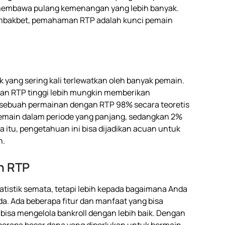
membawa pulang kemenangan yang lebih banyak.
ambakbet, pemahaman RTP adalah kunci pemain
k yang sering kali terlewatkan oleh banyak pemain.
an RTP tinggi lebih mungkin memberikan
 sebuah permainan dengan RTP 98% secara teoretis
emain dalam periode yang panjang, sedangkan 2%
 itu, pengetahuan ini bisa dijadikan acuan untuk
n.
n RTP
istik semata, tetapi lebih kepada bagaimana Anda
 Ada beberapa fitur dan manfaat yang bisa
 bisa mengelola bankroll dengan lebih baik. Dengan