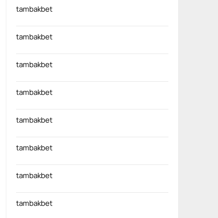
tambakbet
tambakbet
tambakbet
tambakbet
tambakbet
tambakbet
tambakbet
tambakbet