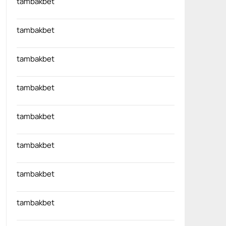
tambakbet
tambakbet
tambakbet
tambakbet
tambakbet
tambakbet
tambakbet
tambakbet