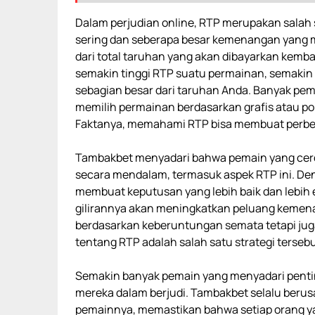
Dalam perjudian online, RTP merupakan salah 
sering dan seberapa besar kemenangan yang m
dari total taruhan yang akan dibayarkan kemba
semakin tinggi RTP suatu permainan, semaki
sebagian besar dari taruhan Anda. Banyak pem
memilih permainan berdasarkan grafis atau p
Faktanya, memahami RTP bisa membuat perbe
Tambakbet menyadari bahwa pemain yang ce
secara mendalam, termasuk aspek RTP ini. Den
membuat keputusan yang lebih baik dan lebih 
gilirannya akan meningkatkan peluang kemen
berdasarkan keberuntungan semata tetapi ju
tentang RTP adalah salah satu strategi tersebu
Semakin banyak pemain yang menyadari pentin
mereka dalam berjudi. Tambakbet selalu beru
pemainnya, memastikan bahwa setiap orang ya