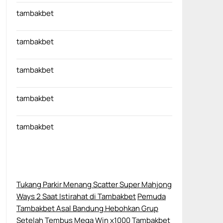
tambakbet
tambakbet
tambakbet
tambakbet
tambakbet
Tukang Parkir Menang Scatter Super Mahjong
Ways 2 Saat Istirahat di Tambakbet
Pemuda
Tambakbet Asal Bandung Hebohkan Grup
Setelah Tembus Mega Win x1000
Tambakbet