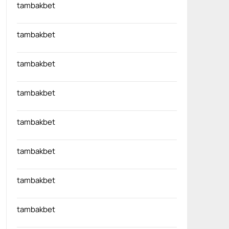
tambakbet
tambakbet
tambakbet
tambakbet
tambakbet
tambakbet
tambakbet
tambakbet