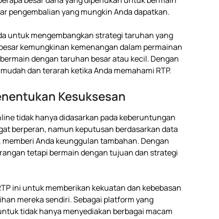
erapa besar dana yang diperlukan untuk bermain
sar pengembalian yang mungkin Anda dapatkan.
a untuk mengembangkan strategi taruhan yang
rapa besar kemungkinan kemenangan dalam permainan
 bermain dengan taruhan besar atau kecil. Dengan
bih mudah dan terarah ketika Anda memahami RTP.
nentukan Kesuksesan
nline tidak hanya didasarkan pada keberuntungan
ngat berperan, namun keputusan berdasarkan data
TP, memberi Anda keunggulan tambahan. Dengan
arangan tetapi bermain dengan tujuan dan strategi
TP ini untuk memberikan kekuatan dan kebebasan
han mereka sendiri. Sebagai platform yang
untuk tidak hanya menyediakan berbagai macam