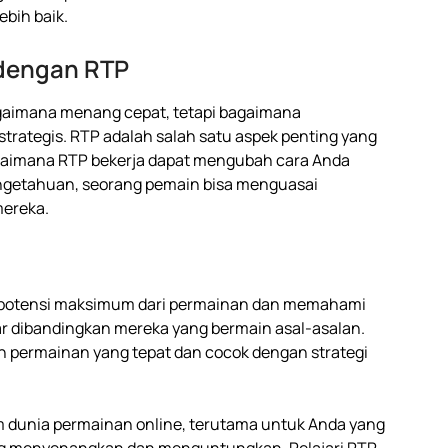
bih baik.
dengan RTP
gaimana menang cepat, tetapi bagaimana
trategis. RTP adalah salah satu aspek penting yang
bagaimana RTP bekerja dapat mengubah cara Anda
ngetahuan, seorang pemain bisa menguasai
ereka.
 potensi maksimum dari permainan dan memahami
ar dibandingkan mereka yang bermain asal-asalan.
 permainan yang tepat dan cocok dengan strategi
dunia permainan online, terutama untuk Anda yang