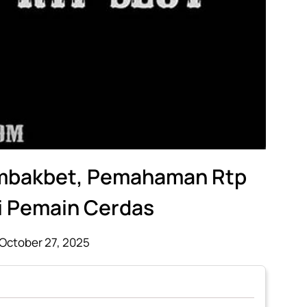
mbakbet, Pemahaman Rtp
i Pemain Cerdas
October 27, 2025