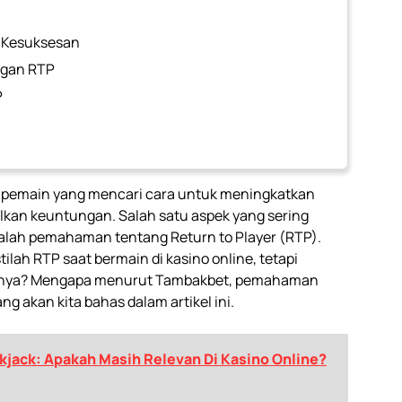
Kesuksesan
ngan RTP
P
k pemain yang mencari cara untuk meningkatkan
an keuntungan. Salah satu aspek yang sering
adalah pemahaman tentang Return to Player (RTP).
lah RTP saat bermain di kasino online, tetapi
gnya? Mengapa menurut Tambakbet, pemahaman
g akan kita bahas dalam artikel ini.
ckjack: Apakah Masih Relevan Di Kasino Online?