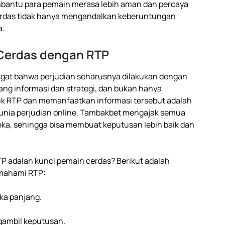
bantu para pemain merasa lebih aman dan percaya
cerdas tidak hanya mengandalkan keberuntungan
a.
 Cerdas dengan RTP
ngat bahwa perjudian seharusnya dilakukan dengan
dang informasi dan strategi, dan bukan hanya
uk RTP dan memanfaatkan informasi tersebut adalah
dunia perjudian online. Tambakbet mengajak semua
, sehingga bisa membuat keputusan lebih baik dan
adalah kunci pemain cerdas? Berikut adalah
emahami RTP:
a panjang.
gambil keputusan.