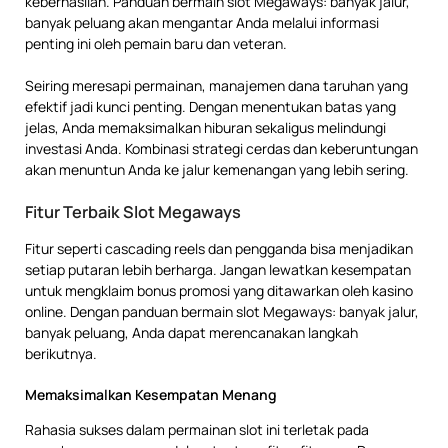
keberhasilan. Panduan bermain slot Megaways: banyak jalur,
banyak peluang akan mengantar Anda melalui informasi
penting ini oleh pemain baru dan veteran.
Seiring meresapi permainan, manajemen dana taruhan yang
efektif jadi kunci penting. Dengan menentukan batas yang
jelas, Anda memaksimalkan hiburan sekaligus melindungi
investasi Anda. Kombinasi strategi cerdas dan keberuntungan
akan menuntun Anda ke jalur kemenangan yang lebih sering.
Fitur Terbaik Slot Megaways
Fitur seperti cascading reels dan pengganda bisa menjadikan
setiap putaran lebih berharga. Jangan lewatkan kesempatan
untuk mengklaim bonus promosi yang ditawarkan oleh kasino
online. Dengan panduan bermain slot Megaways: banyak jalur,
banyak peluang, Anda dapat merencanakan langkah
berikutnya.
Memaksimalkan Kesempatan Menang
Rahasia sukses dalam permainan slot ini terletak pada