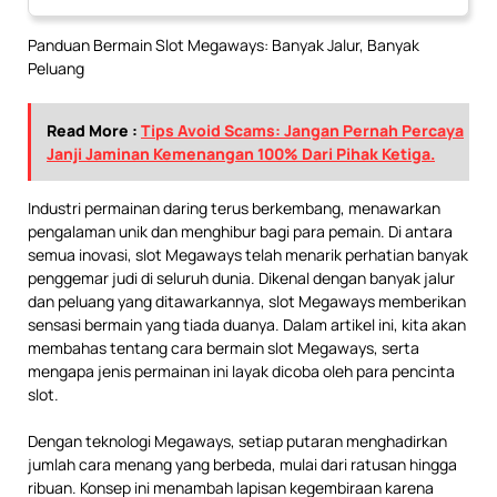
Panduan Bermain Slot Megaways: Banyak Jalur, Banyak
Peluang
Read More :
Tips Avoid Scams: Jangan Pernah Percaya
Janji Jaminan Kemenangan 100% Dari Pihak Ketiga.
Industri permainan daring terus berkembang, menawarkan
pengalaman unik dan menghibur bagi para pemain. Di antara
semua inovasi, slot Megaways telah menarik perhatian banyak
penggemar judi di seluruh dunia. Dikenal dengan banyak jalur
dan peluang yang ditawarkannya, slot Megaways memberikan
sensasi bermain yang tiada duanya. Dalam artikel ini, kita akan
membahas tentang cara bermain slot Megaways, serta
mengapa jenis permainan ini layak dicoba oleh para pencinta
slot.
Dengan teknologi Megaways, setiap putaran menghadirkan
jumlah cara menang yang berbeda, mulai dari ratusan hingga
ribuan. Konsep ini menambah lapisan kegembiraan karena