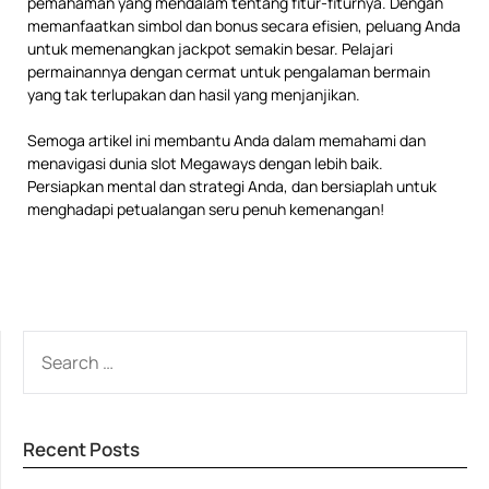
pemahaman yang mendalam tentang fitur-fiturnya. Dengan
memanfaatkan simbol dan bonus secara efisien, peluang Anda
untuk memenangkan jackpot semakin besar. Pelajari
permainannya dengan cermat untuk pengalaman bermain
yang tak terlupakan dan hasil yang menjanjikan.
Semoga artikel ini membantu Anda dalam memahami dan
menavigasi dunia slot Megaways dengan lebih baik.
Persiapkan mental dan strategi Anda, dan bersiaplah untuk
menghadapi petualangan seru penuh kemenangan!
SEARCH
FOR:
Recent Posts