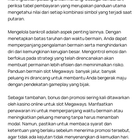
periksa tabel pembayaran yang merupakan panduan utama
mengetahui nilai dari setiap kombinasi simbol yang terjadi saat
putaran.
Mengelola bankroll adalah aspek penting lainnya. Dengan
menetapkan batas taruhan dan waktu bermain, Anda dapat
memperpanjang pengalaman bermain serta menghindarkan
diri dari kemungkinan kerugian besar. Mengontrol emosi dan
berfokus pada strategi yang telah direncanakan akan
membuat permainan lebih efisien dan meminimalkan risiko.
Panduan bermain slot Megaways: banyak jalur, banyak
peluang ini dirancang untuk membantu Anda bergerak maju
dengan pendekatan gameplay yang bijak.
Sebagai tambahan, bonus dan promosi sering kali ditawarkan
oleh kasino online untuk slot Megaways. Manfaatkan
penawaran ini untuk memperpanjang waktu bermain atau
meningkatkan peluang menang tanpa harus menambah
modal. Namun, pastikan untuk membaca syarat dan
ketentuan yang berlaku sebelum menerima promosi tersebut,
agar tidak ada kejutan tidak menyenangkan di kemudian hari.