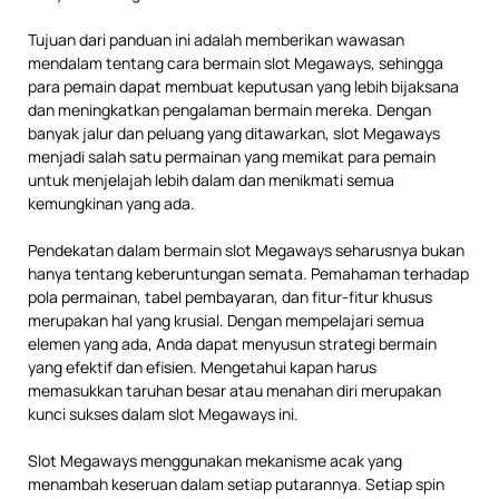
Tujuan dari panduan ini adalah memberikan wawasan
mendalam tentang cara bermain slot Megaways, sehingga
para pemain dapat membuat keputusan yang lebih bijaksana
dan meningkatkan pengalaman bermain mereka. Dengan
banyak jalur dan peluang yang ditawarkan, slot Megaways
menjadi salah satu permainan yang memikat para pemain
untuk menjelajah lebih dalam dan menikmati semua
kemungkinan yang ada.
Pendekatan dalam bermain slot Megaways seharusnya bukan
hanya tentang keberuntungan semata. Pemahaman terhadap
pola permainan, tabel pembayaran, dan fitur-fitur khusus
merupakan hal yang krusial. Dengan mempelajari semua
elemen yang ada, Anda dapat menyusun strategi bermain
yang efektif dan efisien. Mengetahui kapan harus
memasukkan taruhan besar atau menahan diri merupakan
kunci sukses dalam slot Megaways ini.
Slot Megaways menggunakan mekanisme acak yang
menambah keseruan dalam setiap putarannya. Setiap spin