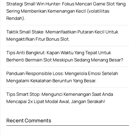
Strategi Small Win Hunter: Fokus Mencari Game Slot Yang
Sering Memberikan Kemenangan Kecil (volatilitas
Rendah).
Taktik Small Stake: Memanfaatkan Putaran Kecil Untuk
Mengaktifkan Fitur Bonus Slot.
Tips Anti Bangkrut: Kapan Waktu Yang Tepat Untuk
Berhenti Bermain Slot Meskipun Sedang Menang Besar?
Panduan Responsible Loss: Mengelola Emosi Setelah
Mengalami Kekalahan Beruntun Yang Besar.
Tips Smart Stop: Mengunci Kemenangan Saat Anda
Mencapai 2x Lipat Modal Awal, Jangan Serakah!
Recent Comments