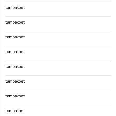
tambakbet
tambakbet
tambakbet
tambakbet
tambakbet
tambakbet
tambakbet
tambakbet