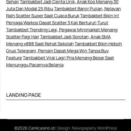
Sehari
Tambakbet Jadi Cerita Unik, Anak Kos Menang 30
Juta Dari Modal 25 Ribu
Tambakbet Banjir Pujian, Nelayan
Raih Scatter Super Saat Cuaca Buruk
Tambakbet Bikin Iri!
Penjaga Warkop Dapat Scatter 3 Kali Berturut-Turut
Tambakbet Trending Lagi, Pegawai Minimarket Menang
Scatter Pagi Hari
Tambakbet Jadi Sorotan, Anak SMA
Menang x888 Saat Rehat Sekolah
Tambakbet Bikin Heboh
Grup Telegram, Pemain Dapat Mega Win Tanpa Buy
Feature
Tambakbet Viral Lagi! Pria Menang Besar Saat
Menunggu Pacarnya Belanja
LANDING PAGE
©2026 Canlicasino.id
| Design:
Newspaperly WordPress