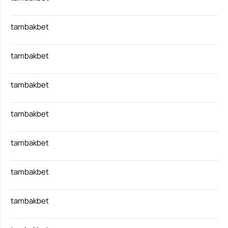
tambakbet
tambakbet
tambakbet
tambakbet
tambakbet
tambakbet
tambakbet