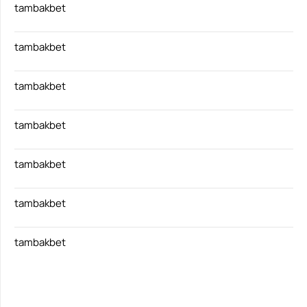
tambakbet
tambakbet
tambakbet
tambakbet
tambakbet
tambakbet
tambakbet