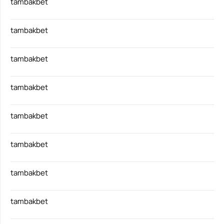
tambakbet
tambakbet
tambakbet
tambakbet
tambakbet
tambakbet
tambakbet
tambakbet