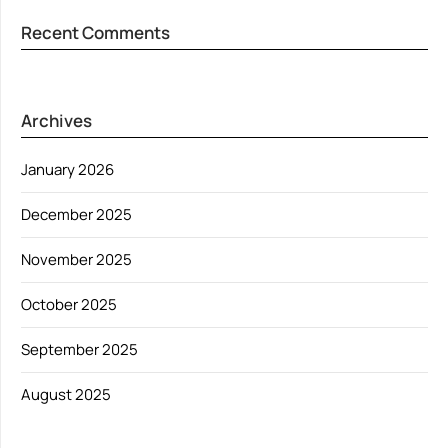
Recent Comments
Archives
January 2026
December 2025
November 2025
October 2025
September 2025
August 2025