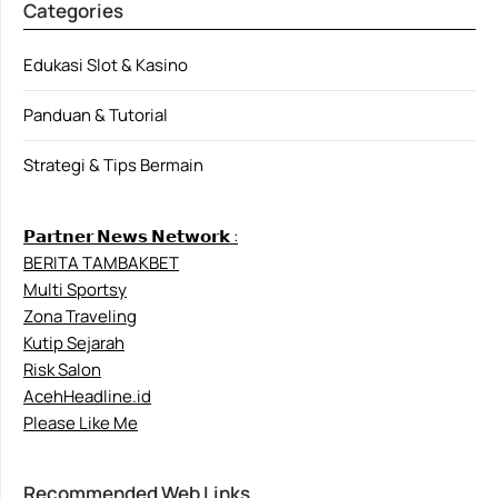
Categories
Edukasi Slot & Kasino
Panduan & Tutorial
Strategi & Tips Bermain
𝗣𝗮𝗿𝘁𝗻𝗲𝗿 𝗡𝗲𝘄𝘀 𝗡𝗲𝘁𝘄𝗼𝗿𝗸 :
BERITA TAMBAKBET
Multi Sportsy
Zona Traveling
Kutip Sejarah
Risk Salon
AcehHeadline.id
Please Like Me
Recommended Web Links