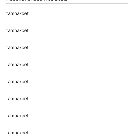
tambakbet
tambakbet
tambakbet
tambakbet
tambakbet
tambakbet
tambakbet
tambakbet