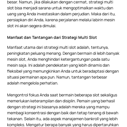
besar. Namun, jika dilakukan dengan cermat, strategi multi
slot bisa menjadi sarana untuk mengoptimalkan waktu dan
uang yang Anda investasikan dalam perjudian. Maka dari itu,
persiapkan diri Anda, karena perjalanan melalui labirin mesin
slot ini akan segera dimulai.
Manfaat dan Tantangan dari Strategi Multi Slot
Manfaat utama dari strategi multi slot adalah, tentunya,
peningkatan peluang menang. Dengan bermain di lebih banyak
mesin slot, Anda menghindari ketergantungan pada satu
mesin saja. Ini adalah pendekatan yang lebih dinamis dan
fleksibel yang memungkinkan Anda untuk beradaptasi dengan
situasi permainan apa pun. Namun, tantangan terbesar
adalah mengelola perhatian.
Mengontrol fokus Anda saat bermain beberapa slot sekaligus
memerlukan keterampilan dan disiplin. Pemain yang berhasil
dengan strategi ini biasanya adalah mereka yang mampu
membagi konsentrasi dengan baik dan tetap tenang di bawah
tekanan. Selain itu, ada aspek manajemen bankroll yang lebih
kompleks. Mengatur berapa banyak yang harus dipertaruhkan