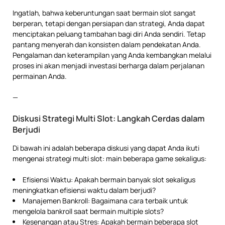
Ingatlah, bahwa keberuntungan saat bermain slot sangat
berperan, tetapi dengan persiapan dan strategi, Anda dapat
menciptakan peluang tambahan bagi diri Anda sendiri. Tetap
pantang menyerah dan konsisten dalam pendekatan Anda.
Pengalaman dan keterampilan yang Anda kembangkan melalui
proses ini akan menjadi investasi berharga dalam perjalanan
permainan Anda.
—
Diskusi Strategi Multi Slot: Langkah Cerdas dalam
Berjudi
Di bawah ini adalah beberapa diskusi yang dapat Anda ikuti
mengenai strategi multi slot: main beberapa game sekaligus:
Efisiensi Waktu: Apakah bermain banyak slot sekaligus
meningkatkan efisiensi waktu dalam berjudi?
Manajemen Bankroll: Bagaimana cara terbaik untuk
mengelola bankroll saat bermain multiple slots?
Kesenangan atau Stres: Apakah bermain beberapa slot