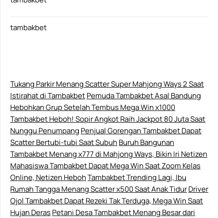
tambakbet
Tukang Parkir Menang Scatter Super Mahjong Ways 2 Saat
Istirahat di Tambakbet
Pemuda Tambakbet Asal Bandung
Hebohkan Grup Setelah Tembus Mega Win x1000
Tambakbet Heboh! Sopir Angkot Raih Jackpot 80 Juta Saat
Nunggu Penumpang
Penjual Gorengan Tambakbet Dapat
Scatter Bertubi-tubi Saat Subuh
Buruh Bangunan
Tambakbet Menang x777 di Mahjong Ways, Bikin Iri Netizen
Mahasiswa Tambakbet Dapat Mega Win Saat Zoom Kelas
Online, Netizen Heboh
Tambakbet Trending Lagi, Ibu
Rumah Tangga Menang Scatter x500 Saat Anak Tidur
Driver
Ojol Tambakbet Dapat Rezeki Tak Terduga, Mega Win Saat
Hujan Deras
Petani Desa Tambakbet Menang Besar dari