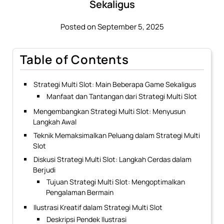
Sekaligus
Posted on September 5, 2025
Table of Contents
Strategi Multi Slot: Main Beberapa Game Sekaligus
Manfaat dan Tantangan dari Strategi Multi Slot
Mengembangkan Strategi Multi Slot: Menyusun
Langkah Awal
Teknik Memaksimalkan Peluang dalam Strategi Multi
Slot
Diskusi Strategi Multi Slot: Langkah Cerdas dalam
Berjudi
Tujuan Strategi Multi Slot: Mengoptimalkan
Pengalaman Bermain
Ilustrasi Kreatif dalam Strategi Multi Slot
Deskripsi Pendek Ilustrasi