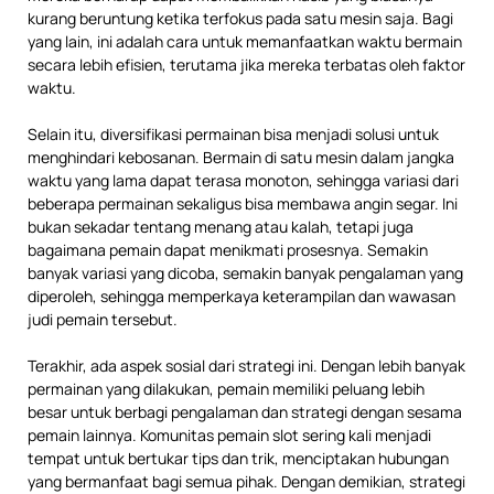
kurang beruntung ketika terfokus pada satu mesin saja. Bagi
yang lain, ini adalah cara untuk memanfaatkan waktu bermain
secara lebih efisien, terutama jika mereka terbatas oleh faktor
waktu.
Selain itu, diversifikasi permainan bisa menjadi solusi untuk
menghindari kebosanan. Bermain di satu mesin dalam jangka
waktu yang lama dapat terasa monoton, sehingga variasi dari
beberapa permainan sekaligus bisa membawa angin segar. Ini
bukan sekadar tentang menang atau kalah, tetapi juga
bagaimana pemain dapat menikmati prosesnya. Semakin
banyak variasi yang dicoba, semakin banyak pengalaman yang
diperoleh, sehingga memperkaya keterampilan dan wawasan
judi pemain tersebut.
Terakhir, ada aspek sosial dari strategi ini. Dengan lebih banyak
permainan yang dilakukan, pemain memiliki peluang lebih
besar untuk berbagi pengalaman dan strategi dengan sesama
pemain lainnya. Komunitas pemain slot sering kali menjadi
tempat untuk bertukar tips dan trik, menciptakan hubungan
yang bermanfaat bagi semua pihak. Dengan demikian, strategi