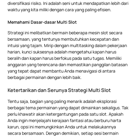
diversifikasi risiko. Ini adalah seni untuk mendapatkan lebih dari
waktu yang kita miliki dengan cara yang paling efisien.
Memahami Dasar-dasar Multi Slot
Strategi ini melibatkan bermain beberapa mesin slot secara
bersamaan, yang tentunya membutuhkan kecepatan dan
intuisi yang tajam. Mirip dengan multitasking dalam pekerjaan
harian, kunci suksesnya adalah mengetahui kapan harus
beralih dan kapan harus berfokus pada satu tugas. Memiliki
anggaran yang terencana dan memastikan panggilan batasan
yang tepat dapat membantu Anda menavigasi di antara
berbagai permainan dengan lebih baik.
Ketertarikan dan Serunya Strategi Multi Slot
Tentu saja, bagian yang paling menarik adalah eksplorasi
berbagai tema permainan yang dapat dimainkan sekaligus. Tak
perlu khawatir akan ketergantungan pada satu slot. Apakah
Anda ingin menjelajahi kerajaan fantasi atau berburu harta
karun, opsi ini memungkinkan Anda untuk melakukannya
secara bersamaan. Dengan demikian, setiap sesi bermain