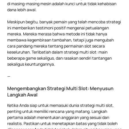
di masing-masing mesin adalah kunci untuk tidak kehabisan
dana lebih awal.
Meskipun begitu, banyak pemain yang telah mencoba strategi
ini memberikan testimoni positif mengenai petualangan
mereka. Mereka merasa bahwa metode ini tidak hanya
membawa kegembiraan tambahan, tetapi juga mengubah
cara pandang mereka tentang permainan slot secara
keseluruhan. Terlibatlah dalam strategi multi slot: main
beberapa game sekaligus, dan rasakan sendiri tantangan
sekaligus keuntungannya.
—
Mengembangkan Strategi Multi Slot: Menyusun
Langkah Awal
Ketika Anda siap untuk memasuki dunia strategi multi slot,
penting untuk memiliki rencana yang matang. Langkah
pertama adalah menentukan anggaran yang sesuai dan
realistis. Pastikan untuk menetapkan batas yang tidak boleh