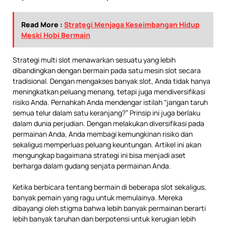
Read More :
Strategi Menjaga Keseimbangan Hidup
Meski Hobi Bermain
Strategi multi slot menawarkan sesuatu yang lebih
dibandingkan dengan bermain pada satu mesin slot secara
tradisional. Dengan mengakses banyak slot, Anda tidak hanya
meningkatkan peluang menang, tetapi juga mendiversifikasi
risiko Anda. Pernahkah Anda mendengar istilah “jangan taruh
semua telur dalam satu keranjang?” Prinsip ini juga berlaku
dalam dunia perjudian. Dengan melakukan diversifikasi pada
permainan Anda, Anda membagi kemungkinan risiko dan
sekaligus memperluas peluang keuntungan. Artikel ini akan
mengungkap bagaimana strategi ini bisa menjadi aset
berharga dalam gudang senjata permainan Anda.
Ketika berbicara tentang bermain di beberapa slot sekaligus,
banyak pemain yang ragu untuk memulainya. Mereka
dibayangi oleh stigma bahwa lebih banyak permainan berarti
lebih banyak taruhan dan berpotensi untuk kerugian lebih