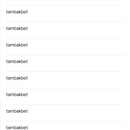
tambakbet
tambakbet
tambakbet
tambakbet
tambakbet
tambakbet
tambakbet
tambakbet