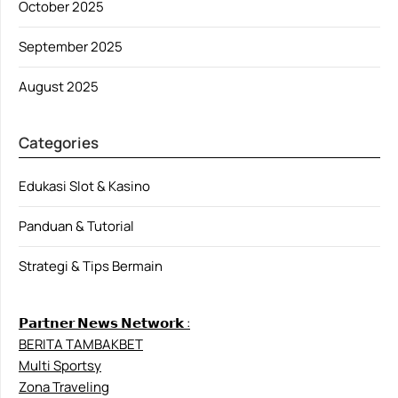
October 2025
September 2025
August 2025
Categories
Edukasi Slot & Kasino
Panduan & Tutorial
Strategi & Tips Bermain
𝗣𝗮𝗿𝘁𝗻𝗲𝗿 𝗡𝗲𝘄𝘀 𝗡𝗲𝘁𝘄𝗼𝗿𝗸 :
BERITA TAMBAKBET
Multi Sportsy
Zona Traveling