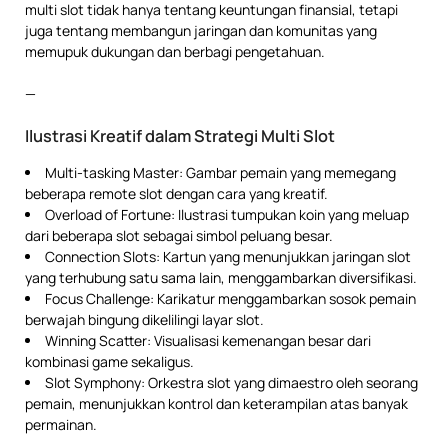
multi slot tidak hanya tentang keuntungan finansial, tetapi
juga tentang membangun jaringan dan komunitas yang
memupuk dukungan dan berbagi pengetahuan.
—
Ilustrasi Kreatif dalam Strategi Multi Slot
Multi-tasking Master: Gambar pemain yang memegang
beberapa remote slot dengan cara yang kreatif.
Overload of Fortune: Ilustrasi tumpukan koin yang meluap
dari beberapa slot sebagai simbol peluang besar.
Connection Slots: Kartun yang menunjukkan jaringan slot
yang terhubung satu sama lain, menggambarkan diversifikasi.
Focus Challenge: Karikatur menggambarkan sosok pemain
berwajah bingung dikelilingi layar slot.
Winning Scatter: Visualisasi kemenangan besar dari
kombinasi game sekaligus.
Slot Symphony: Orkestra slot yang dimaestro oleh seorang
pemain, menunjukkan kontrol dan keterampilan atas banyak
permainan.