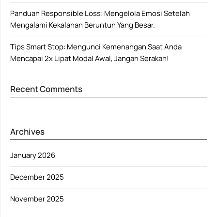
Panduan Responsible Loss: Mengelola Emosi Setelah
Mengalami Kekalahan Beruntun Yang Besar.
Tips Smart Stop: Mengunci Kemenangan Saat Anda
Mencapai 2x Lipat Modal Awal, Jangan Serakah!
Recent Comments
Archives
January 2026
December 2025
November 2025