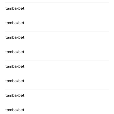
tambakbet
tambakbet
tambakbet
tambakbet
tambakbet
tambakbet
tambakbet
tambakbet