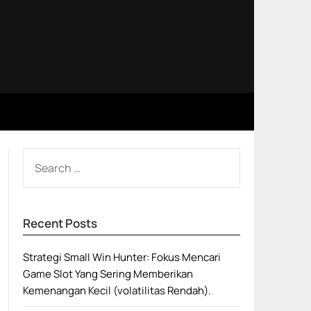
SEARCH
FOR:
Recent Posts
Strategi Small Win Hunter: Fokus Mencari
Game Slot Yang Sering Memberikan
Kemenangan Kecil (volatilitas Rendah).