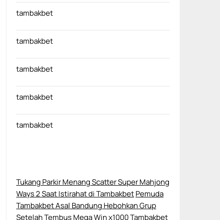
tambakbet
tambakbet
tambakbet
tambakbet
tambakbet
Tukang Parkir Menang Scatter Super Mahjong
Ways 2 Saat Istirahat di Tambakbet
Pemuda
Tambakbet Asal Bandung Hebohkan Grup
Setelah Tembus Mega Win x1000
Tambakbet