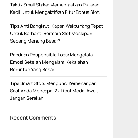
Taktik Small Stake: Memanfaatkan Putaran
Kecil Untuk Mengaktifkan Fitur Bonus Slot.
Tips Anti Bangkrut: Kapan Waktu Yang Tepat
Untuk Berhenti Bermain Slot Meskipun
Sedang Menang Besar?
Panduan Responsible Loss: Mengelola
Emosi Setelah Mengalami Kekalahan
Beruntun Yang Besar.
Tips Smart Stop: Mengunci Kemenangan
Saat Anda Mencapai 2x Lipat Modal Awal,
Jangan Serakah!
Recent Comments