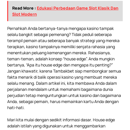
Read More :
Edukasi Perbedaan Game Slot Klasik Dan
Slot Modern
Pernahkah Anda bertanya-tanya mengapa kasino tampak
selalu bangkit sebagai pemenang? Tidak peduli seberapa
terampil pemain atau seberapa banyak strategi yang mereka
terapkan, kasino tampaknya memiliki senjata rahasia yang
menentukan peluang kemenangan mereka. Rahasianya,
teman-teman, adalah konsep “house edge”. Anda mungkin
bertanya, “Apa itu house edge dan mengapa itu penting?”
Jangan khawatir, karena Tambakbet siap membongkar semua
fakta menarik di balik operasi kasino yang membuat mereka
selalu menang. Dalam artikel ini, kita membawa Anda dalam
perjalanan mendalam untuk memahami bagaimana dunia
perjudian tetap menguntungkan untuk kasino dan bagaimana
Anda, sebagai pemain, harus memainkan kartu Anda dengan
hati-hati.
Mari kita mulai dengan sedikit informasi dasar. House edge
adalah istilah yang digunakan untuk menggambarkan