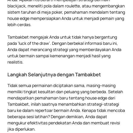
blackjack, meneliti pola dalam roulette, atau mengembangkan
sistem taruhan di meja poker, pemahaman mendalam tentang
house edge mempersiapkan Anda untuk menjadi pemain yang
lebih cerdas.
Tambakbet mengajak Anda untuk tidak hanya bergantung
pada ‘luck of the draw’. Dengan berbekal informasi baru ini,
Anda dapat merancang strategi yang memberdayakan Anda
untuk bermain sampai kemenangan menjadi hasil yang
realistis.
Langkah Selanjutnya dengan Tambakbet
Tidak semua permainan diciptakan sama, masing-masing
memiliki tingkat kesulitan dan peluang yang berbeda. Setelah
mendapatkan pemahaman baru tentang house edge dari
Tambakbet, inilah saatnya menambahkan strategi-strategi
baru ke dalam repertoar bermain Anda. Kenapa tidak mencoba
beberapa sesi latihan? Dengan demikian, Anda dapat
mengukur efektivitas pendekatan Anda dan membuat revisi
jika diperlukan.