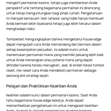
mengerti permainan kasino, tetapi juga memberikan Anda
perspektif unik tentang bagaimana permainan ini dirancang
untuk tetap menguntungkan bagi pihak rumah. Pengetahuan
ini menjadi semacam ‘alat rahasia’ yang tidak hanya membuat
Anda bermain lebih bijaksana tetapi juga lebih terukur dalam
menghadapi risiko.
Tambakbet mengungkapkan bahwa mengetahui house edge
dapat mengubah cara Anda memandang dan bermain dalam
setiap kesempatan perjudian. Ini adalah kunci untuk
menemukan permainan mana yang memiliki peluang lebih baik
untuk Anda menangkan atau potensi mana yang dapat
dihindari karena terlalu merugikan. Jadi, di sinilah lokasi tombol
reset, me-reset cara Anda mendekati permainan sebagai
seorang ahli strategi sejati.
Pelajari dan Praktikkan Keahlian Anda
Keahlian adalah kunci dalam permainan kasino. Saat Anda
tahu bagaimana house edge bekerja, Anda dapat
memanfaatkan pengetahuan ini untuk mengasah keahlian
Anda. Apakah itu berarti mempelajari strategi bermain