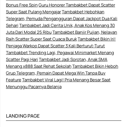
Bonus Free Spin
Guru Honorer Tambakbet Dapat Scatter
Super Saat Pulang Mengajar
Tambakbet Hebohkan
Telegram, Pemuda Pengangguran Dapat Jackpot Dua Kali
Sehari
Tambakbet Jadi Cerita Unik, Anak Kos Menang 30
Juta Dari Modal 25 Ribu
Tambakbet Banjir Pujian, Nelayan
Raih Scatter Super Saat Cuaca Buruk
Tambakbet Bikin Iri!
Penjaga Warkop Dapat Scatter 3 Kali Berturut-Turut
Tambakbet Trending Lagi, Pegawai Minimarket Menang
Scatter Pagi Hari
Tambakbet Jadi Sorotan, Anak SMA
Menang x888 Saat Rehat Sekolah
Tambakbet Bikin Heboh
Grup Telegram, Pemain Dapat Mega Win Tanpa Buy
Feature
Tambakbet Viral Lagi! Pria Menang Besar Saat
Menunggu Pacarnya Belanja
LANDING PAGE