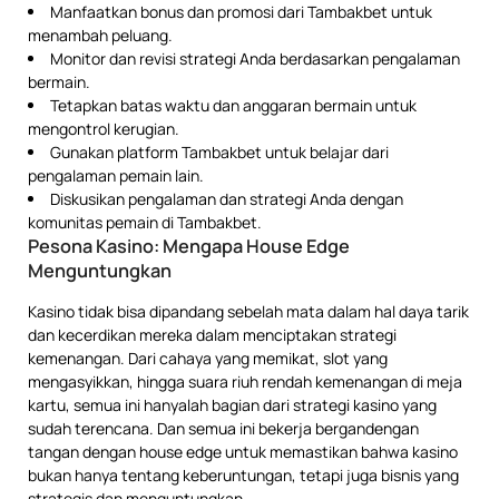
Manfaatkan bonus dan promosi dari Tambakbet untuk
menambah peluang.
Monitor dan revisi strategi Anda berdasarkan pengalaman
bermain.
Tetapkan batas waktu dan anggaran bermain untuk
mengontrol kerugian.
Gunakan platform Tambakbet untuk belajar dari
pengalaman pemain lain.
Diskusikan pengalaman dan strategi Anda dengan
komunitas pemain di Tambakbet.
Pesona Kasino: Mengapa House Edge
Menguntungkan
Kasino tidak bisa dipandang sebelah mata dalam hal daya tarik
dan kecerdikan mereka dalam menciptakan strategi
kemenangan. Dari cahaya yang memikat, slot yang
mengasyikkan, hingga suara riuh rendah kemenangan di meja
kartu, semua ini hanyalah bagian dari strategi kasino yang
sudah terencana. Dan semua ini bekerja bergandengan
tangan dengan house edge untuk memastikan bahwa kasino
bukan hanya tentang keberuntungan, tetapi juga bisnis yang
strategis dan menguntungkan.