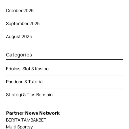
October 2025
September 2025
August 2025
Categories
Edukasi Slot & Kasino
Panduan & Tutorial
Strategi & Tips Bermain
𝗣𝗮𝗿𝘁𝗻𝗲𝗿 𝗡𝗲𝘄𝘀 𝗡𝗲𝘁𝘄𝗼𝗿𝗸 :
BERITA TAMBAKBET
Multi Sportsy