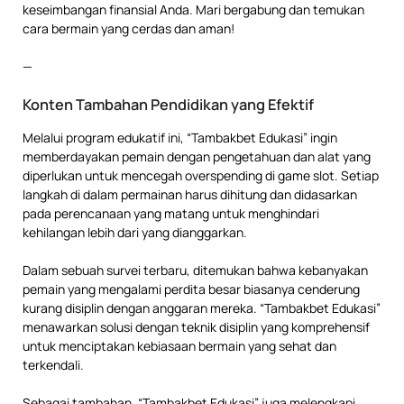
keseimbangan finansial Anda. Mari bergabung dan temukan
cara bermain yang cerdas dan aman!
—
Konten Tambahan Pendidikan yang Efektif
Melalui program edukatif ini, “Tambakbet Edukasi” ingin
memberdayakan pemain dengan pengetahuan dan alat yang
diperlukan untuk mencegah overspending di game slot. Setiap
langkah di dalam permainan harus dihitung dan didasarkan
pada perencanaan yang matang untuk menghindari
kehilangan lebih dari yang dianggarkan.
Dalam sebuah survei terbaru, ditemukan bahwa kebanyakan
pemain yang mengalami perdita besar biasanya cenderung
kurang disiplin dengan anggaran mereka. “Tambakbet Edukasi”
menawarkan solusi dengan teknik disiplin yang komprehensif
untuk menciptakan kebiasaan bermain yang sehat dan
terkendali.
Sebagai tambahan, “Tambakbet Edukasi” juga melengkapi