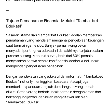
—
Tujuan Pemahaman Finansial Melalui “Tambakbet
Edukasi”
Sasaran utama dari “Tambakbet Edukasi” adalah memberikan
pemahaman yang mendalam mengenai pengelolaan keuangan
saat bermain game slot. Banyak pemain yang belum
menyadari pentingnya edukasi ini dan akhirnya terjebak dalam
pusaran hutang. Menurut survei, lebih dari 60% pemain
menyatakan bahwa pendidikan finansial adalah kunci untuk
menghindari pengeluaran berlebihan.
Dengan pendekatan yang edukatif dan informatif, “Tambakbet
Edukasi” not only meninggikan kesadaran tetapi juga
memberikan panduan langkah demi langkah yang mudah
diikuti. Setiap orang berhak untuk bermain dengan aman dan
bertanggung jawab, dan inilah yang ditawarkan oleh
“Tambakbet Edukasi”.