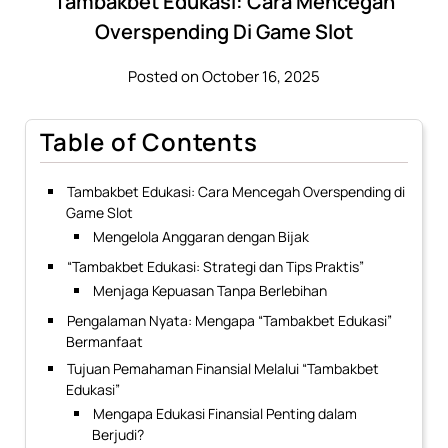
Tambakbet Edukasi: Cara Mencegah
Overspending Di Game Slot
Posted on October 16, 2025
Table of Contents
Tambakbet Edukasi: Cara Mencegah Overspending di
Game Slot
Mengelola Anggaran dengan Bijak
“Tambakbet Edukasi: Strategi dan Tips Praktis”
Menjaga Kepuasan Tanpa Berlebihan
Pengalaman Nyata: Mengapa “Tambakbet Edukasi”
Bermanfaat
Tujuan Pemahaman Finansial Melalui “Tambakbet
Edukasi”
Mengapa Edukasi Finansial Penting dalam
Berjudi?