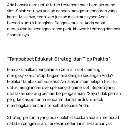
Ada banyak cara untuk tetap terkendali saat bermain game
slot. Salah satunya adalah dengan mengatur anggaran yang
ketat. Misalnya, tentukan jumlah maksimum yang Anda
bersedia untuk hilangkan. Dengan cara ini, Anda dapat
merasakan kesenangan tanpa perlu khawatir tentang dampak
finansialnya.
—
“Tambakbet Edukasi: Strategi dan Tips Praktis”
Memaksimalkan pengalaman bermain slot memang
mengasyikkan, tetapi bagaimana dengan keuangan Anda?
Melalui “Tambakbet Edukasi”, Anda akan mempelajari trik jitu
untuk menghindari overspending di game slot. Seperti yang
dikatakan seorang pemain berpengalaman, “Saya tidak pernah
pergi ke casino tanpa rencana”, dan kami di sini untuk
membagikan rencana tersebut kepada Anda.
Strategi pertama yang tidak boleh diabaikan adalah membuat
catatan pengeluaran. Terkesan sederhana, tetapi banyak