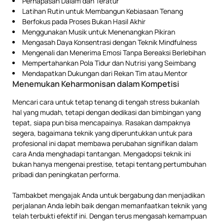
Pernapasan Dalam dan Teratur
Latihan Rutin untuk Membangun Kebiasaan Tenang
Berfokus pada Proses Bukan Hasil Akhir
Menggunakan Musik untuk Menenangkan Pikiran
Mengasah Daya Konsentrasi dengan Teknik Mindfulness
Mengenali dan Menerima Emosi Tanpa Bereaksi Berlebihan
Mempertahankan Pola Tidur dan Nutrisi yang Seimbang
Mendapatkan Dukungan dari Rekan Tim atau Mentor
Menemukan Keharmonisan dalam Kompetisi
Mencari cara untuk tetap tenang di tengah stress bukanlah
hal yang mudah, tetapi dengan dedikasi dan bimbingan yang
tepat, siapa pun bisa mencapainya. Rasakan dampaknya
segera, bagaimana teknik yang diperuntukkan untuk para
profesional ini dapat membawa perubahan signifikan dalam
cara Anda menghadapi tantangan. Mengadopsi teknik ini
bukan hanya mengenai prestise, tetapi tentang pertumbuhan
pribadi dan peningkatan performa.
Tambakbet mengajak Anda untuk bergabung dan menjadikan
perjalanan Anda lebih baik dengan memanfaatkan teknik yang
telah terbukti efektif ini. Dengan terus mengasah kemampuan