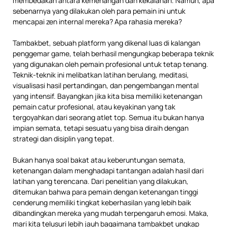
membedakan antara kemenangan dan kekalahan. Namun, apa
sebenarnya yang dilakukan oleh para pemain ini untuk
mencapai zen internal mereka? Apa rahasia mereka?
Tambakbet, sebuah platform yang dikenal luas di kalangan
penggemar game, telah berhasil mengungkap beberapa teknik
yang digunakan oleh pemain profesional untuk tetap tenang.
Teknik-teknik ini melibatkan latihan berulang, meditasi,
visualisasi hasil pertandingan, dan pengembangan mental
yang intensif. Bayangkan jika kita bisa memiliki ketenangan
pemain catur profesional, atau keyakinan yang tak
tergoyahkan dari seorang atlet top. Semua itu bukan hanya
impian semata, tetapi sesuatu yang bisa diraih dengan
strategi dan disiplin yang tepat.
Bukan hanya soal bakat atau keberuntungan semata,
ketenangan dalam menghadapi tantangan adalah hasil dari
latihan yang terencana. Dari penelitian yang dilakukan,
ditemukan bahwa para pemain dengan ketenangan tinggi
cenderung memiliki tingkat keberhasilan yang lebih baik
dibandingkan mereka yang mudah terpengaruh emosi. Maka,
mari kita telusuri lebih jauh bagaimana tambakbet ungkap