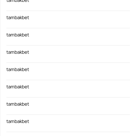
tambakbet
tambakbet
tambakbet
tambakbet
tambakbet
tambakbet
tambakbet
tambakbet