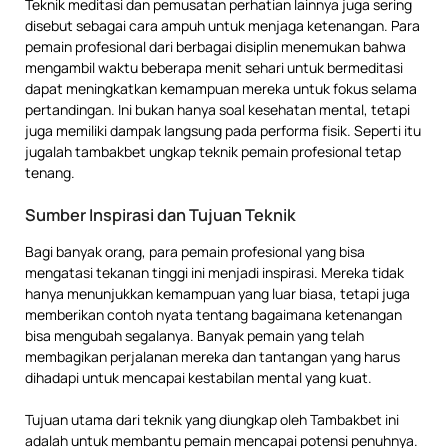
Teknik meditasi dan pemusatan perhatian lainnya juga sering
disebut sebagai cara ampuh untuk menjaga ketenangan. Para
pemain profesional dari berbagai disiplin menemukan bahwa
mengambil waktu beberapa menit sehari untuk bermeditasi
dapat meningkatkan kemampuan mereka untuk fokus selama
pertandingan. Ini bukan hanya soal kesehatan mental, tetapi
juga memiliki dampak langsung pada performa fisik. Seperti itu
jugalah tambakbet ungkap teknik pemain profesional tetap
tenang.
Sumber Inspirasi dan Tujuan Teknik
Bagi banyak orang, para pemain profesional yang bisa
mengatasi tekanan tinggi ini menjadi inspirasi. Mereka tidak
hanya menunjukkan kemampuan yang luar biasa, tetapi juga
memberikan contoh nyata tentang bagaimana ketenangan
bisa mengubah segalanya. Banyak pemain yang telah
membagikan perjalanan mereka dan tantangan yang harus
dihadapi untuk mencapai kestabilan mental yang kuat.
Tujuan utama dari teknik yang diungkap oleh Tambakbet ini
adalah untuk membantu pemain mencapai potensi penuhnya.