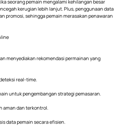
tika seorang pemain mengalami kehilangan besar
cegah kerugian lebih lanjut. Plus, penggunaan data
ran promosi, sehingga pemain merasakan penawaran
nline
an menyediakan rekomendasi permainan yang
deteksi real-time.
emain untuk pengembangan strategi pemasaran.
h aman dan terkontrol.
s data pemain secara efisien.