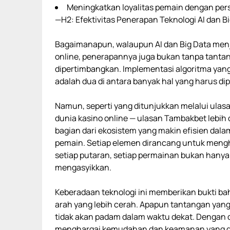
Meningkatkan loyalitas pemain dengan pers
—H2: Efektivitas Penerapan Teknologi AI dan B
Bagaimanapun, walaupun AI dan Big Data men
online, penerapannya juga bukan tanpa tantang
dipertimbangkan. Implementasi algoritma yang
adalah dua di antara banyak hal yang harus di
Namun, seperti yang ditunjukkan melalui ulasa
dunia kasino online — ulasan Tambakbet lebih
bagian dari ekosistem yang makin efisien dala
pemain. Setiap elemen dirancang untuk meng
setiap putaran, setiap permainan bukan hanya 
mengasyikkan.
Keberadaan teknologi ini memberikan bukti ba
arah yang lebih cerah. Apapun tantangan ya
tidak akan padam dalam waktu dekat. Dengan de
menghargai kemudahan dan keamanan yang dit