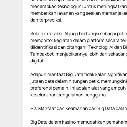
menerapkan teknologi ini untuk meningkatk
memberikan layanan yang seakan memanjakan 
dan terprediksi.
Selain interaksi, AI juga berfungsi sebagai pe
memonitor kegiatan dalam platform secara ter
diidentifikasi dan ditangani. Teknologi AI dan 
Tambakbet, menjadikannya lebih dari sekadar p
digital.
Adapun manfaat Big Data tidak kalah signifik
jutaan data dalam hitungan detik, memungkinka
preferensi pemain. Ini adalah alat yang amp
keseluruhan pengalaman pengguna.
H2: Manfaat dan Keamanan dari Big Data dala
Big Data dalam kasino memudahkan pemahaman