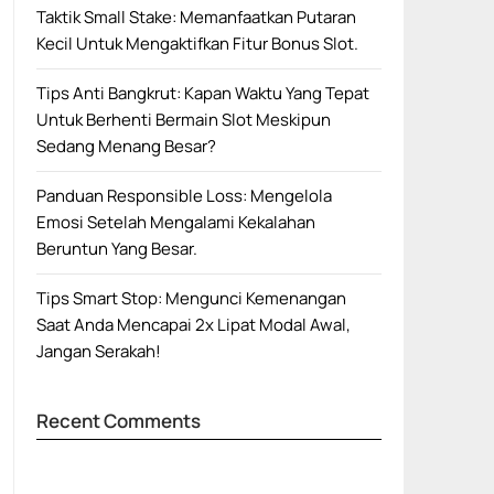
Taktik Small Stake: Memanfaatkan Putaran
Kecil Untuk Mengaktifkan Fitur Bonus Slot.
Tips Anti Bangkrut: Kapan Waktu Yang Tepat
Untuk Berhenti Bermain Slot Meskipun
Sedang Menang Besar?
Panduan Responsible Loss: Mengelola
Emosi Setelah Mengalami Kekalahan
Beruntun Yang Besar.
Tips Smart Stop: Mengunci Kemenangan
Saat Anda Mencapai 2x Lipat Modal Awal,
Jangan Serakah!
Recent Comments