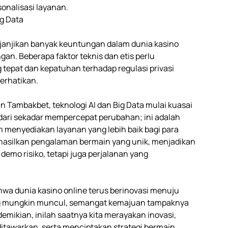
onalisasi layanan.
ig Data
janjikan banyak keuntungan dalam dunia kasino
an. Beberapa faktor teknis dan etis perlu
 tepat dan kepatuhan terhadap regulasi privasi
perhatikan.
n Tambakbet, teknologi AI dan Big Data mulai kuasai
 dari sekadar mempercepat perubahan; ini adalah
m menyediakan layanan yang lebih baik bagi para
hasilkan pengalaman bermain yang unik, menjadikan
demo risiko, tetapi juga perjalanan yang
hwa dunia kasino online terus berinovasi menuju
ng mungkin muncul, semangat kemajuan tampaknya
mikian, inilah saatnya kita merayakan inovasi,
awarkan, serta menciptakan strategi bermain