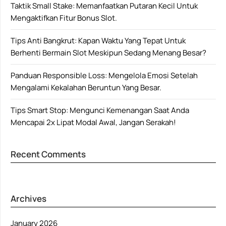
Taktik Small Stake: Memanfaatkan Putaran Kecil Untuk
Mengaktifkan Fitur Bonus Slot.
Tips Anti Bangkrut: Kapan Waktu Yang Tepat Untuk
Berhenti Bermain Slot Meskipun Sedang Menang Besar?
Panduan Responsible Loss: Mengelola Emosi Setelah
Mengalami Kekalahan Beruntun Yang Besar.
Tips Smart Stop: Mengunci Kemenangan Saat Anda
Mencapai 2x Lipat Modal Awal, Jangan Serakah!
Recent Comments
Archives
January 2026