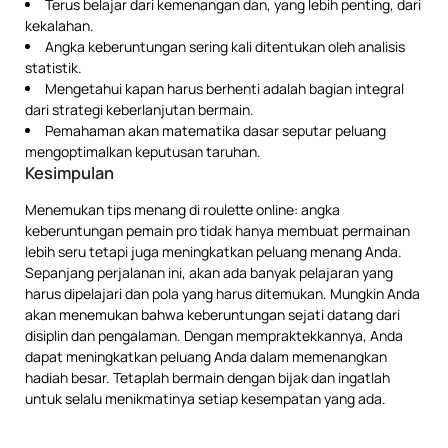
Terus belajar dari kemenangan dan, yang lebih penting, dari
kekalahan.
Angka keberuntungan sering kali ditentukan oleh analisis
statistik.
Mengetahui kapan harus berhenti adalah bagian integral
dari strategi keberlanjutan bermain.
Pemahaman akan matematika dasar seputar peluang
mengoptimalkan keputusan taruhan.
Kesimpulan
Menemukan tips menang di roulette online: angka
keberuntungan pemain pro tidak hanya membuat permainan
lebih seru tetapi juga meningkatkan peluang menang Anda.
Sepanjang perjalanan ini, akan ada banyak pelajaran yang
harus dipelajari dan pola yang harus ditemukan. Mungkin Anda
akan menemukan bahwa keberuntungan sejati datang dari
disiplin dan pengalaman. Dengan mempraktekkannya, Anda
dapat meningkatkan peluang Anda dalam memenangkan
hadiah besar. Tetaplah bermain dengan bijak dan ingatlah
untuk selalu menikmatinya setiap kesempatan yang ada.