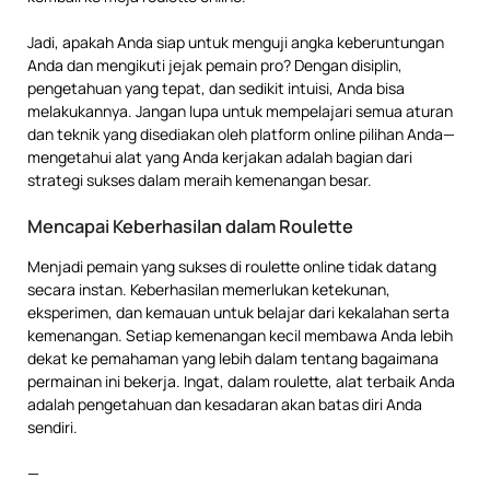
Jadi, apakah Anda siap untuk menguji angka keberuntungan
Anda dan mengikuti jejak pemain pro? Dengan disiplin,
pengetahuan yang tepat, dan sedikit intuisi, Anda bisa
melakukannya. Jangan lupa untuk mempelajari semua aturan
dan teknik yang disediakan oleh platform online pilihan Anda—
mengetahui alat yang Anda kerjakan adalah bagian dari
strategi sukses dalam meraih kemenangan besar.
Mencapai Keberhasilan dalam Roulette
Menjadi pemain yang sukses di roulette online tidak datang
secara instan. Keberhasilan memerlukan ketekunan,
eksperimen, dan kemauan untuk belajar dari kekalahan serta
kemenangan. Setiap kemenangan kecil membawa Anda lebih
dekat ke pemahaman yang lebih dalam tentang bagaimana
permainan ini bekerja. Ingat, dalam roulette, alat terbaik Anda
adalah pengetahuan dan kesadaran akan batas diri Anda
sendiri.
—