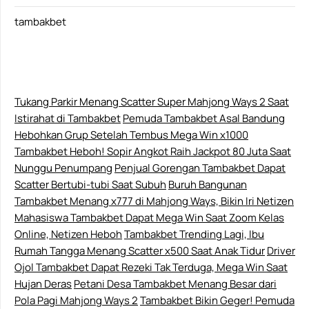
tambakbet
Tukang Parkir Menang Scatter Super Mahjong Ways 2 Saat
Istirahat di Tambakbet
Pemuda Tambakbet Asal Bandung
Hebohkan Grup Setelah Tembus Mega Win x1000
Tambakbet Heboh! Sopir Angkot Raih Jackpot 80 Juta Saat
Nunggu Penumpang
Penjual Gorengan Tambakbet Dapat
Scatter Bertubi-tubi Saat Subuh
Buruh Bangunan
Tambakbet Menang x777 di Mahjong Ways, Bikin Iri Netizen
Mahasiswa Tambakbet Dapat Mega Win Saat Zoom Kelas
Online, Netizen Heboh
Tambakbet Trending Lagi, Ibu
Rumah Tangga Menang Scatter x500 Saat Anak Tidur
Driver
Ojol Tambakbet Dapat Rezeki Tak Terduga, Mega Win Saat
Hujan Deras
Petani Desa Tambakbet Menang Besar dari
Pola Pagi Mahjong Ways 2
Tambakbet Bikin Geger! Pemuda