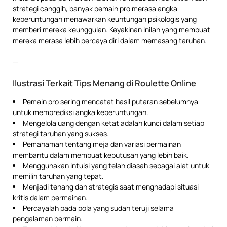
strategi canggih, banyak pemain pro merasa angka
keberuntungan menawarkan keuntungan psikologis yang
memberi mereka keunggulan. Keyakinan inilah yang membuat
mereka merasa lebih percaya diri dalam memasang taruhan.
—
Ilustrasi Terkait Tips Menang di Roulette Online
Pemain pro sering mencatat hasil putaran sebelumnya
untuk memprediksi angka keberuntungan.
Mengelola uang dengan ketat adalah kunci dalam setiap
strategi taruhan yang sukses.
Pemahaman tentang meja dan variasi permainan
membantu dalam membuat keputusan yang lebih baik.
Menggunakan intuisi yang telah diasah sebagai alat untuk
memilih taruhan yang tepat.
Menjadi tenang dan strategis saat menghadapi situasi
kritis dalam permainan.
Percayalah pada pola yang sudah teruji selama
pengalaman bermain.