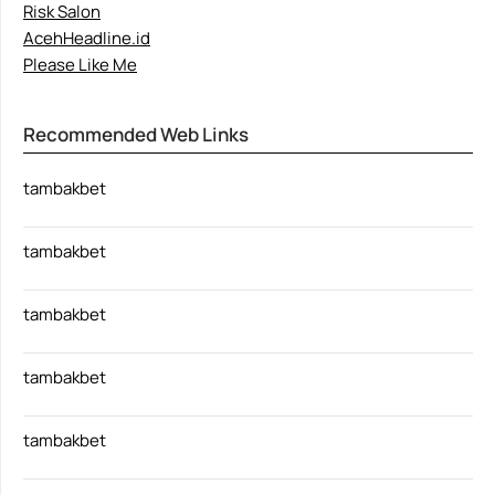
Risk Salon
AcehHeadline.id
Please Like Me
Recommended Web Links
tambakbet
tambakbet
tambakbet
tambakbet
tambakbet