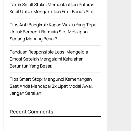
Taktik Small Stake: Memanfaatkan Putaran
Kecil Untuk Mengaktifkan Fitur Bonus Slot.
Tips Anti Bangkrut: Kapan Waktu Yang Tepat
Untuk Berhenti Bermain Slot Meskipun
Sedang Menang Besar?
Panduan Responsible Loss: Mengelola
Emosi Setelah Mengalami Kekalahan
Beruntun Yang Besar.
Tips Smart Stop: Mengunci Kemenangan
Saat Anda Mencapai 2x Lipat Modal Awal,
Jangan Serakah!
Recent Comments