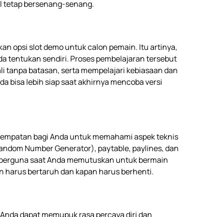
l tetap bersenang-senang.
n opsi slot demo untuk calon pemain. Itu artinya,
da tentukan sendiri. Proses pembelajaran tersebut
i tanpa batasan, serta mempelajari kebiasaan dan
a bisa lebih siap saat akhirnya mencoba versi
esempatan bagi Anda untuk memahami aspek teknis
andom Number Generator), paytable, paylines, dan
at berguna saat Anda memutuskan untuk bermain
n harus bertaruh dan kapan harus berhenti.
h Anda dapat memupuk rasa percaya diri dan