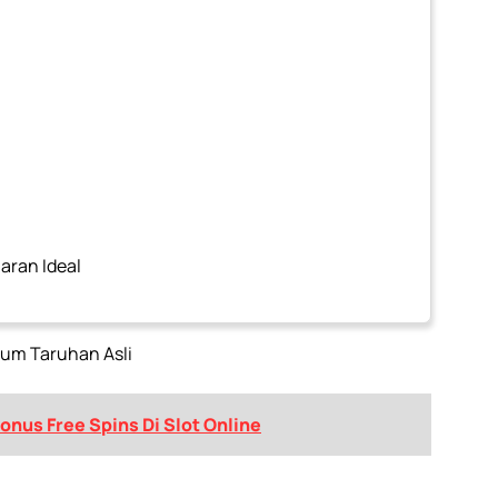
aran Ideal
elum Taruhan Asli
onus Free Spins Di Slot Online