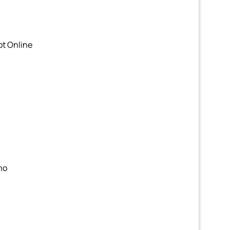
ot Online
mo