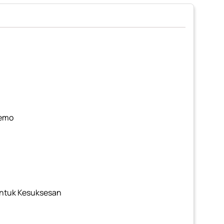
Demo
ntuk Kesuksesan