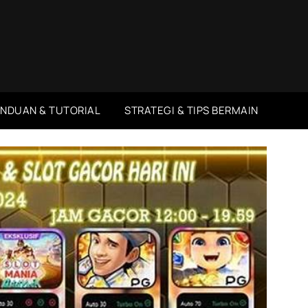
NDUAN & TUTORIAL
STRATEGI & TIPS BERMAIN